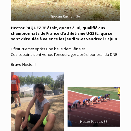
Titouan Ruchon, 3A
Hector PAQUEZ 3E était, quant à lui, qualifié aux
championnats de France d’athlétisme UGSEL, qui se
sont déroulés à Valence les jeudi 16 et vendredi 17 juin.
Il finit 20ème! Après une belle demi-finale!
Ces copains sont venus l’encourager après leur oral du DNB.
Bravo Hector !
Hector Paquez, 3E