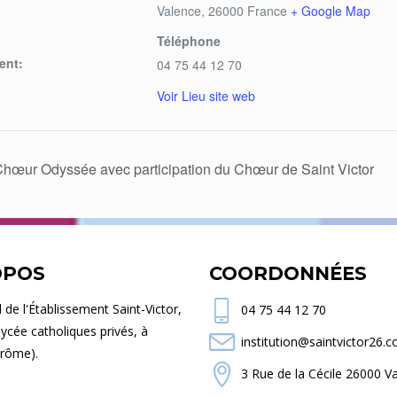
Valence
,
26000
France
+ Google Map
Téléphone
ent:
04 75 44 12 70
Voir Lieu site web
œur Odyssée avec participation du Chœur de Saint Victor
OPOS
COORDONNÉES
el de l'Établissement Saint-Victor,
04 75 44 12 70
lycée catholiques privés, à
institution@saintvictor26.
Drôme).
3 Rue de la Cécile 26000 V