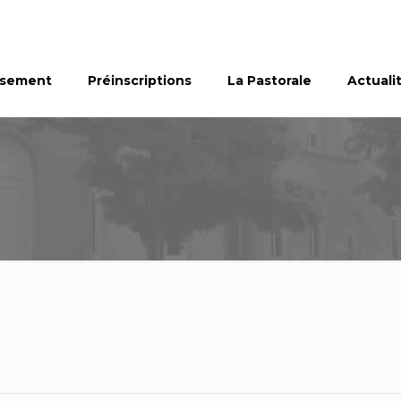
ssement
Préinscriptions
La Pastorale
Actuali