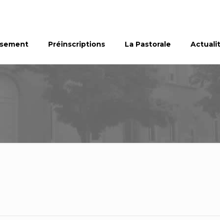
ssement
Préinscriptions
La Pastorale
Actuali