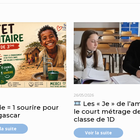
26/05/2026
Les « Je » de l’a
ie = 1 sourire pour
le court métrage de
ascar
classe de 1D
 la suite
Voir la suite