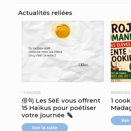
Actualités reliées
11/06/2026
09/06/2026
俳句 Les 5èE vous offrent
1 cook
15 Haïkus pour poétiser
Madag
votre journée
Voir
Voir la suite