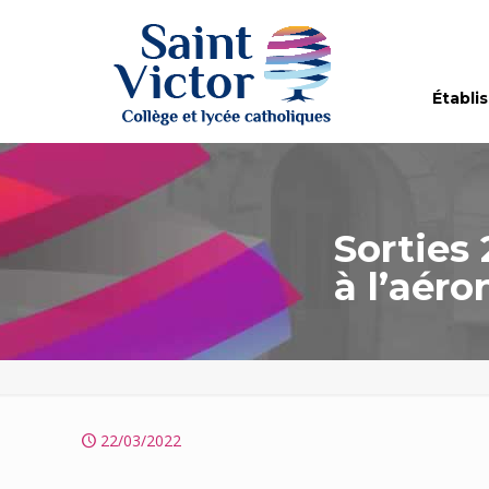
Établi
Sorties 
à l’aéro
22/03/2022